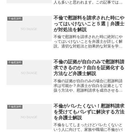
人も多いと思われます。この記事では、
弁護士から法的サポートを受けることで
得られる具体的な利点を詳しく解説。不
倫をして慰謝料請求を受けている方に向
不倫で慰謝料を請求された時にや
不倫慰謝料
けて、弁護士を利用するべきか、弁護士
ってはいけないこと５選｜弁護士
利用のメリットは何かなどの情報をまと
が対処法を解説
めているので、ぜひご覧ください。
不倫で慰謝料を請求された時に絶対にや
ってはいけないことを弁護士が詳しく解
説。適切な対処法と効果的な対策を学
び、不倫問題を円満に解決するための情
報を提供します。慰謝料請求に関する重
要なポイントを知りましょう。
不倫の証拠が自白のみで慰謝料請
不倫慰謝料
求できるのか？自白を証拠化する
方法など弁護士解説
不倫の証拠が自白のみの場合に慰謝料請
求は可能か？弁護士が自白を証拠として
扱う方法や、慰謝料請求を成功させるた
めのポイントを詳しく解説します。不倫
問題に直面している方に向けて、具体的
な対策や法的アドバイスを提供し、トラ
不倫がバレたくない！慰謝料請求
不倫慰謝料
ブルを回避するための情報をお届けしま
を受けてもバレずに解決する方法
す。
を弁護士解説
不倫をしてしまったけどバレたくないと
いう人に向けて、家族や職場に不倫がバ