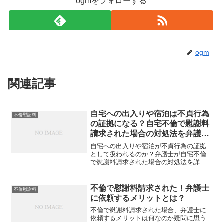
ogmをフォローする
ogm
関連記事
自宅への出入りや宿泊は不貞行為
不倫慰謝料
の証拠になる？自宅不倫で慰謝料
請求された場合の対処法を弁護士
解説
自宅への出入りや宿泊が不貞行為の証拠
として扱われるのか？弁護士が自宅不倫
で慰謝料請求された場合の対処法を詳し
く解説します。慰謝料請求に直面してい
る方に向けて、証拠の扱い方や効果的な
対応策を提供し、不倫問題をスムーズに
不倫で慰謝料請求された！弁護士
不倫慰謝料
解決するための重要な情報をお届けしま
に依頼するメリットとは？
す。
不倫で慰謝料請求された場合、弁護士に
依頼するメリットは何なのか疑問に思う