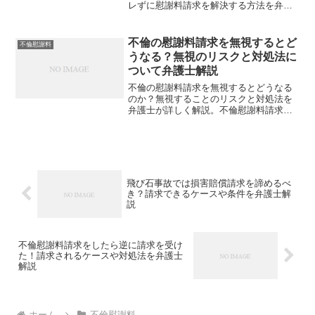
レずに慰謝料請求を解決する方法を弁護
士が詳しく解説。バレない対策や慰謝料
請求への対応法を知りたい方必見。不倫
問題を円満に解決するための実践的なア
不倫の慰謝料請求を無視するとど
不倫慰謝料
ドバイスを提供します。
うなる？無視のリスクと対処法に
ついて弁護士解説
不倫の慰謝料請求を無視するとどうなる
のか？無視することのリスクと対処法を
弁護士が詳しく解説。不倫慰謝料請求に
直面している方必見の情報を提供してい
るので、最適な対応方法を知ることがで
きます。不倫慰謝料請求の対処法に関す
る重要なポイントを理解し、リスクを回
避するための実践的なアドバイスをお届
けします。
飛び石事故では損害賠償請求を諦めるべ
き？請求できるケースや条件を弁護士解
説
不倫慰謝料請求をしたら逆に請求を受け
た！請求されるケースや対処法を弁護士
解説
ホーム
不倫慰謝料