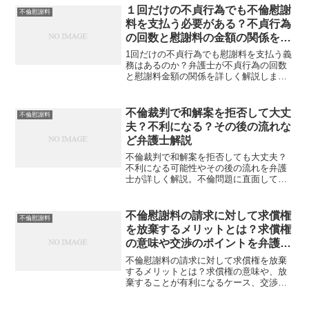
１回だけの不貞行為でも不倫慰謝
不倫慰謝料
料を支払う必要がある？不貞行為
の回数と慰謝料の金額の関係を弁
護士解説
1回だけの不貞行為でも慰謝料を支払う義
務はあるのか？弁護士が不貞行為の回数
と慰謝料金額の関係を詳しく解説しま
す。不倫慰謝料の相場や、支払いを回避
できるケースについて知りたい方は必
見。法的なリスクを把握し、トラブルを
不倫裁判で和解案を拒否して大丈
不倫慰謝料
未然に防ぐための重要な情報をお届けし
夫？不利になる？その後の流れな
ます。
ど弁護士解説
不倫裁判で和解案を拒否しても大丈夫？
不利になる可能性やその後の流れを弁護
士が詳しく解説。不倫問題に直面してい
る方に向けた、適切な対応方法と実践的
なアドバイスを提供します。最適な解決
策を学びましょう。
不倫慰謝料の請求に対して求償権
不倫慰謝料
を放棄するメリットとは？求償権
の意味や交渉のポイントを弁護士
解説
不倫慰謝料の請求に対して求償権を放棄
するメリットとは？求償権の意味や、放
棄することが有利になるケース、交渉の
ポイントを弁護士が詳しく解説します。
不倫トラブルに直面している方に向け