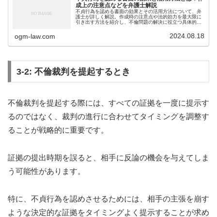
成上の注意点などを弁護士解説
不貞行為を認める書面の効果とその活用方法について、弁
護士が詳しく解説。作成時の注意点や法的効力を最大限に
引き出す方法を紹介し、不倫問題の解決に役立つ具体的な
アドバイスを提供します。不貞行為に関する書面を適切に
扱うための情報をお届けします。
2024.08.18
ogm-law.com
3-2: 不倫裁判を提起するとき
不倫裁判を提起する際には、すべての証拠を一度に提示す
るのではなく、裁判の進行に合わせてタイミングを調整す
ることが戦略的に重要です。
証拠の提出時期を誤ると、相手に反論の機会を与えてしま
う可能性があります。
特に、不貞行為を認めさせるためには、相手の主張を崩す
ような決定的な証拠をタイミングよく提示することが求め