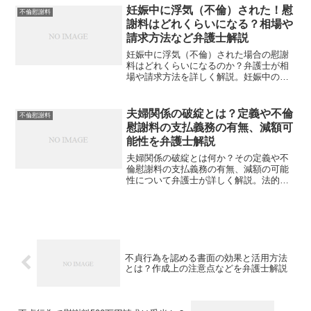
て、適切な対応方法や交渉の進め方を紹
妊娠中に浮気（不倫）された！慰
不倫慰謝料
介。不安を解消し、最適な解決策を知り
謝料はどれくらいになる？相場や
たい方は必見です。
請求方法など弁護士解説
妊娠中に浮気（不倫）された場合の慰謝
料はどれくらいになるのか？弁護士が相
場や請求方法を詳しく解説。妊娠中の浮
気問題に直面している方必見の情報を提
供し、適切な対応方法を学びましょう。
夫婦関係の破綻とは？定義や不倫
不倫慰謝料
慰謝料の支払義務の有無、減額可
能性を弁護士解説
夫婦関係の破綻とは何か？その定義や不
倫慰謝料の支払義務の有無、減額の可能
性について弁護士が詳しく解説。法的視
点から夫婦関係の破綻に関する知識を学
び、不倫問題に直面している方に向けた
実践的なアドバイスを提供します。
不貞行為を認める書面の効果と活用方法
とは？作成上の注意点などを弁護士解説