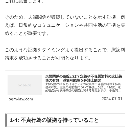
これに該当します。
そのため、夫婦関係が破綻していないことを示す証拠、例
えば、日常的なコミュニケーションや共同生活の証拠を集
めることが重要です。
このような証拠をタイミングよく提出することで、慰謝料
請求を成功させることが可能となります。
夫婦関係の破綻とは？定義や不倫慰謝料の支払義
務の有無、減額可能性を弁護士解説
夫婦関係の破綻とは何か？その定義や不倫慰謝料の支払義
務の有無、減額の可能性について弁護士が詳しく解説。法
的視点から夫婦関係の破綻に関する知識を学び、不倫問題
に直面している方に向けた実践的なアドバイスを提供しま
す。
2024.07.31
ogm-law.com
1-4: 不貞行為の証拠を持っていること