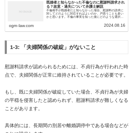
既婚者と知らなかった不倫なのに慰謝料請求され
る？故意・過失について弁護士解説
不倫相手が既婚者だと知らなかった場合、慰謝料の請求に
対してどのように対応すればよいのか、戸惑うことも多い
かと思います。不倫の事実を知った後にどのような選択肢
があるのか、慰謝料の相場や請求の流れを理解しておくこ
とが重要です。本記事では、既婚者...
2024.08.16
ogm-law.com
1-3: 「夫婦関係の破綻」がないこと
慰謝料請求が認められるためには、不貞行為が行われた時
点で、夫婦関係が正常に維持されていることが必要です。
もし、既に夫婦関係が破綻していた場合、不貞行為が夫婦
の平穏を侵害したと認められず、慰謝料請求が難しくなる
ことがあります。
具体的には、長期間の別居や離婚調停中である場合などが